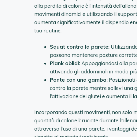
alla perdita di calorie è l’intensità dell’all
movimenti dinamici e utilizzando il supporto
aumenta significativamente il dispendio ener
tua routine:
Squat contro la parete:
Utilizzando
possono mantenere posture corrette, 
Plank oblidi:
Appoggiandosi alla pare
attivando gli addominali in modo più 
Ponte con una gamba:
Posizionati 
contro la parete mentre sollevi una 
l’attivazione dei glutei e aumenta il l
Incorporando questi movimenti, non solo mi
quantità di calorie bruciate durante l’allena
attraverso l’uso di una parete, i vantaggi d
rispetto al metodo tradizionale.