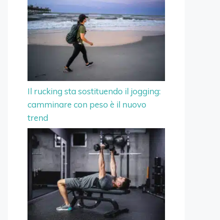
Il rucking sta sostituendo il jogging:
camminare con peso è il nuovo
trend