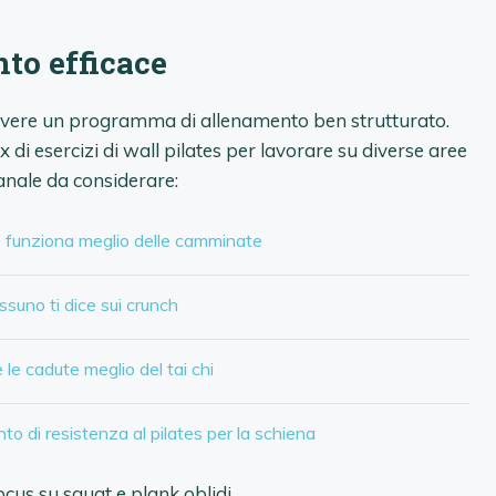
to efficace
 avere un programma di allenamento ben strutturato.
di esercizi di wall pilates per lavorare su diverse aree
anale da considerare:
o funziona meglio delle camminate
essuno ti dice sui crunch
le cadute meglio del tai chi
nto di resistenza al pilates per la schiena
cus su squat e plank oblidi.